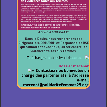
𝑨𝑷𝑷𝑬𝑳 𝑨̀ 𝑴𝑬́𝑪𝑬́𝑵𝑨𝑻 :
Dans le Doubs, nous recherchons des
Dirigeant.e.s, DRH/RRH et Responsables RSE
qui souhaitent avec nous, lutter contre les
violences faites aux femmes.
Téléchargez le dossier ci-dessous
dossier mécénat
Contactez nos bénévoles en
charge des partenariats à l’adresse
e-mail
mecenat@solidaritefemmes25.org