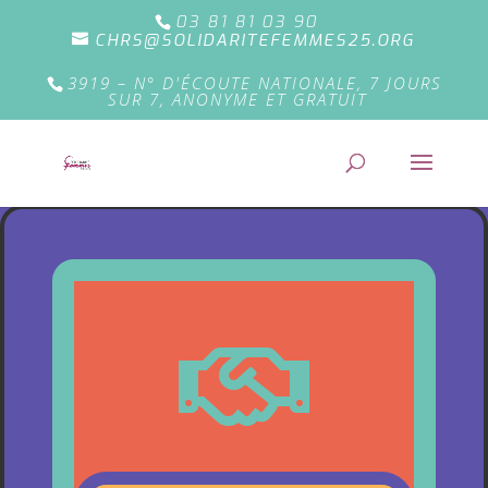
03 81 81 03 90
CHRS@SOLIDARITEFEMMES25.ORG
3919 – N° D'ÉCOUTE NATIONALE, 7 JOURS
SUR 7, ANONYME ET GRATUIT
