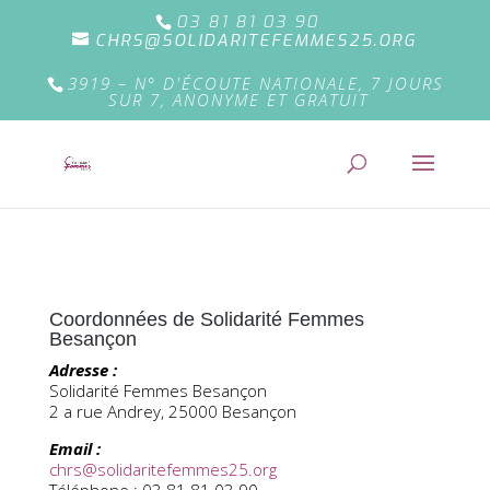
03 81 81 03 90
CHRS@SOLIDARITEFEMMES25.ORG
3919 – N° D'ÉCOUTE NATIONALE, 7 JOURS
SUR 7, ANONYME ET GRATUIT
Coordonnées de Solidarité Femmes
Besançon
Adresse :
Solidarité Femmes Besançon
2 a rue Andrey, 25000 Besançon
Email :
chrs@solidaritefemmes25.org