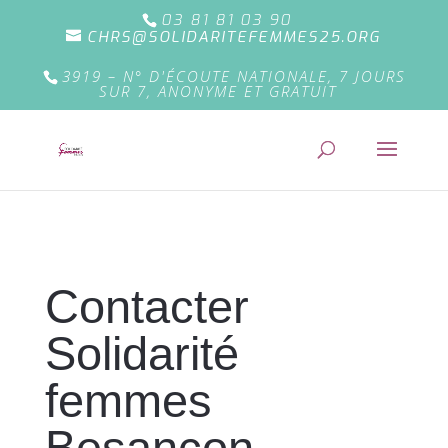
03 81 81 03 90
CHRS@SOLIDARITEFEMMES25.ORG
3919 – N° D'ÉCOUTE NATIONALE, 7 JOURS
SUR 7, ANONYME ET GRATUIT
Contacter
Solidarité
femmes
Besançon